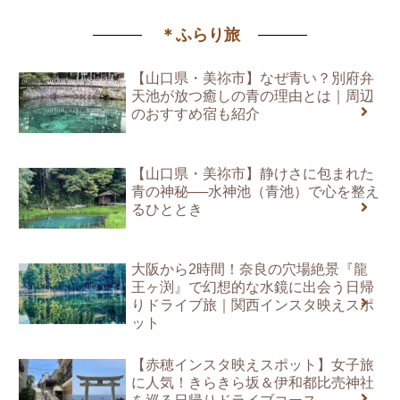
＊ふらり旅
【山口県・美祢市】なぜ青い？別府弁
天池が放つ癒しの青の理由とは｜周辺
のおすすめ宿も紹介
【山口県・美祢市】静けさに包まれた
青の神秘──水神池（青池）で心を整え
るひととき
大阪から2時間！奈良の穴場絶景『龍
王ヶ渕』で幻想的な水鏡に出会う日帰
りドライブ旅｜関西インスタ映えスポ
ット
【赤穂インスタ映えスポット】女子旅
に人気！きらきら坂＆伊和都比売神社