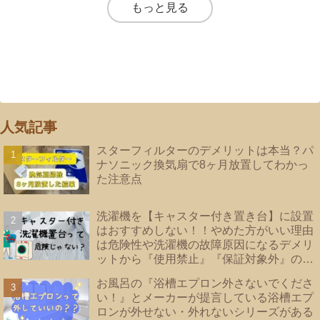
もっと見る
人気記事
スターフィルターのデメリットは本当？パ
ナソニック換気扇で8ヶ月放置してわかっ
た注意点
洗濯機を【キャスター付き置き台】に設置
はおすすめしない！！やめた方がいい理由
は危険性や洗濯機の故障原因になるデメリ
ットから『使用禁止』『保証対象外』のメ
ーカーあり！洗濯機の【床直置き】は論
お風呂の『浴槽エプロン外さないでくださ
外！後悔しない為に知っておきたい【防水
い！』とメーカーが提言している浴槽エプ
パンのタイプ】を紹介
ロンが外せない・外れないシリーズがある