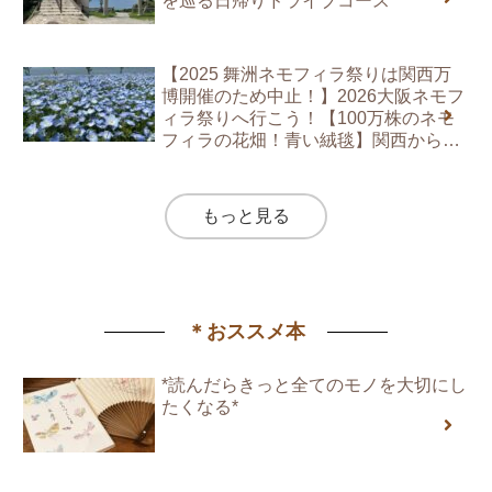
を巡る日帰りドライブコース
【2025 舞洲ネモフィラ祭りは関西万
博開催のため中止！】2026大阪ネモフ
ィラ祭りへ行こう！【100万株のネモ
フィラの花畑！青い絨毯】関西から日
帰りドライブで見に行く絶景スポット
観光
もっと見る
＊おススメ本
*読んだらきっと全てのモノを大切にし
たくなる*