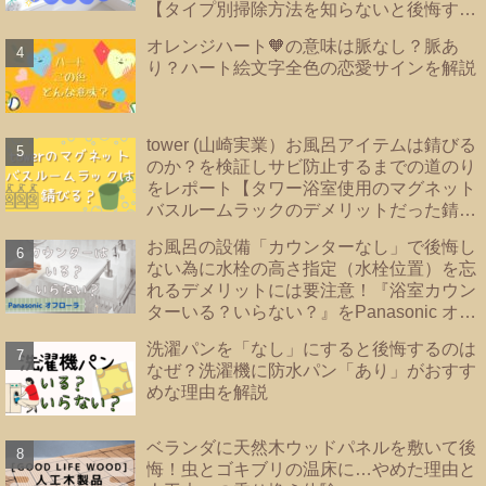
【タイプ別掃除方法を知らないと後悔する
事に？！】|浴槽エプロンあり・なし・内カ
オレンジハート🧡の意味は脈なし？脈あ
バーあり｜TOTO・リクシル・Panasonic
り？ハート絵文字全色の恋愛サインを解説
｜
tower (山崎実業）お風呂アイテムは錆びる
のか？を検証しサビ防止するまでの道のり
をレポート【タワー浴室使用のマグネット
バスルームラックのデメリットだった錆を
解決！！】
お風呂の設備「カウンターなし」で後悔し
ない為に水栓の高さ指定（水栓位置）を忘
れるデメリットには要注意！『浴室カウン
ターいる？いらない？』をPanasonic オフ
ローラで検証
洗濯パンを「なし」にすると後悔するのは
なぜ？洗濯機に防水パン「あり」がおすす
めな理由を解説
ベランダに天然木ウッドパネルを敷いて後
悔！虫とゴキブリの温床に…やめた理由と