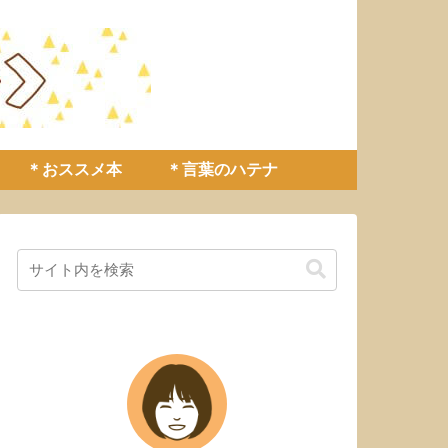
＊おススメ本
＊言葉のハテナ