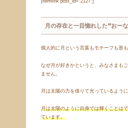
[itemlink post_id=”2127″]
月の存在と一目惚れした❛❜おーな
個人的に月という言葉もモチーフも形
なぜ月が好きかというと、みなさまも
ません。
月は太陽の力を借りて光っているよう
月は太陽のように自身では輝くことは
ています。