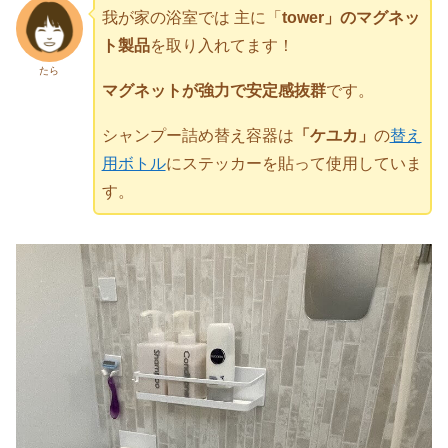
我が家の浴室では 主に「
tower」のマグネッ
ト製品
を取り入れてます！
たら
マグネットが強力で安定感抜群
です。
シャンプー詰め替え容器は
「ケユカ」
の
替え
用ボトル
にステッカーを貼って使用していま
す。