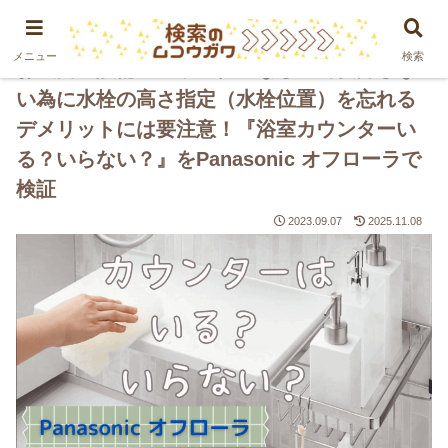
PR
メニュー
検索
お風呂の設備「カウンターなし」で後悔しな
い為に水栓の高さ指定（水栓位置）を忘れる
デメリットには要注意！『浴室カウンターい
る？いらない？』をPanasonic オフローラで
検証
2023.09.07
2025.11.08