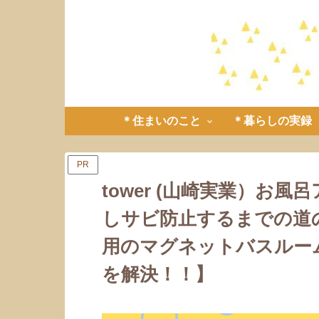
＊住まいのこと
＊暮らしの実録
PR
tower (山崎実業）お
しサビ防止するまでの道
用のマグネットバスルー
を解決！！】