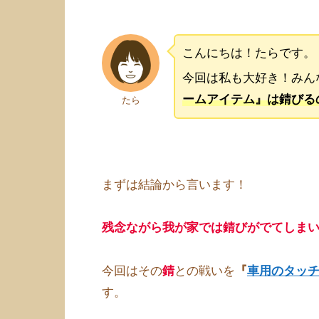
こんにちは！たらです。
今回は私も大好き！みん
ームアイテム』は錆びる
たら
まずは結論から言います！
残念ながら我が家では錆びがでてしま
今回はその
錆
との戦いを
『
車用のタッ
す。