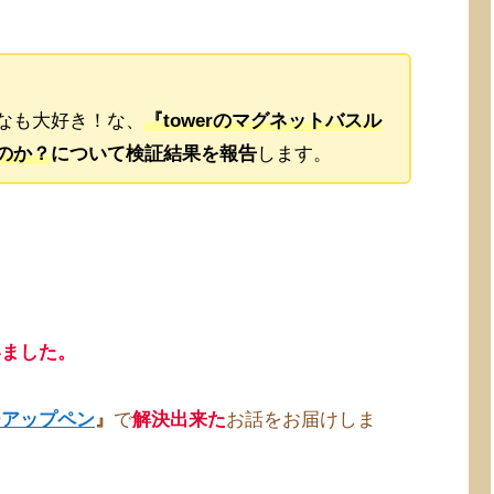
なも大好き！な、
『towerのマグネットバスル
のか？
について検証結果を報告
します。
いました。
チアップペン
』
で
解決出来た
お話をお届けしま