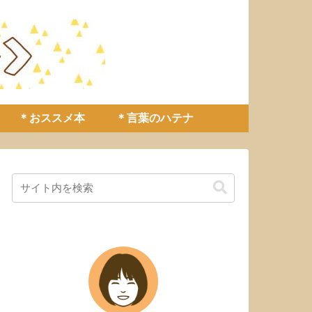
＊おススメ本
＊言葉のハテナ