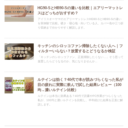
HG90-SとHB90-Sの違いを比較｜エアリーマットレ
スはどっちがおすすめ？
アイリスオーヤマのエアリーマットレスHG90-SとHB90-Sの違い
を実体験で比較。硬さ・寝心地・向いている人、カバー色や三つ折
り収納まで分かりやすく解説します。
キッチンのシロッコファン掃除したくない人へ｜フ
ィルターいらない？放置するとどうなるか検証
「キッチンのシロッコファン、正直掃除したくない…」そう思って
放置したらどうなるのか、気になりませんか...
ルテインは効く？40代で本が読みづらくなった私が
目の疲れに実際に飲んで試した結果レビュー（100
均→濃いルテイン比較）
ルテインは本当に効果ある？40代で読書やPC作業がつらくなった
私が、100均と濃いルテインを比較し、半年続けた結果を正直に解
説します。