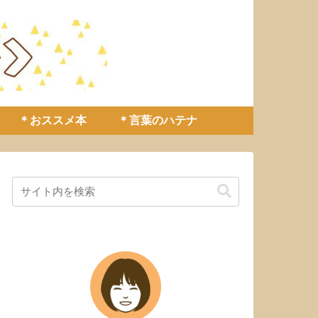
＊おススメ本
＊言葉のハテナ