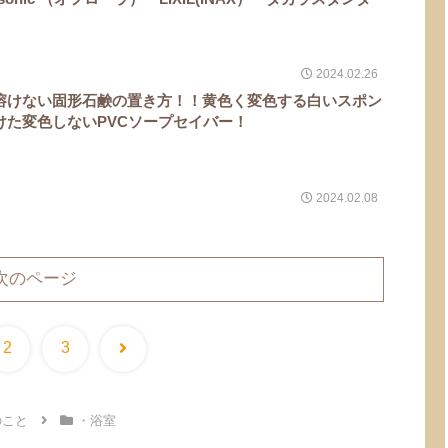
2024.02.26
溶けない固形石鹸の置き方！！黄色く変色する白いスポン
けた変色しないPVCソープセイバー！
2024.02.08
次のページ
次
2
3
へ
のこと
・浴室