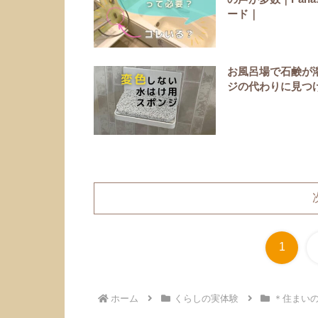
ード｜
お風呂場で石鹸が
ジの代わりに見つ
1
ホーム
くらしの実体験
＊住まい