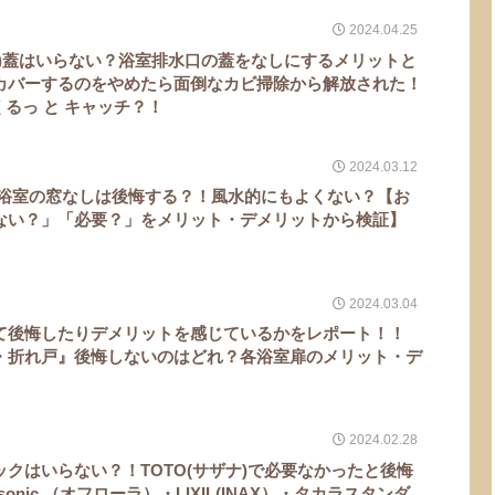
2024.04.25
口)蓋はいらない？浴室排水口の蓋をなしにするメリットと
カバーするのをやめたら面倒なカビ掃除から解放された！
くるっ と キャッチ？！
2024.03.12
 浴室の窓なしは後悔する？！風水的にもよくない？【お
ない？」「必要？」をメリット・デメリットから検証】
2024.03.04
て後悔したりデメリットを感じているかをレポート！！
・折れ戸』後悔しないのはどれ？各浴室扉のメリット・デ
2024.02.28
クはいらない？！TOTO(サザナ)で必要なかったと後悔
onic （オフローラ）・LIXIL(INAX）・タカラスタンダ