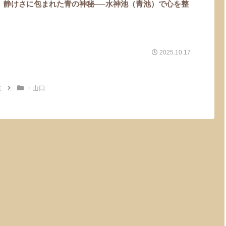
】静けさに包まれた青の神秘──水神池（青池）で心を整
2025.10.17
旅
・山口