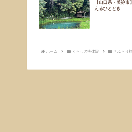
【山口県・美祢市
えるひととき
ホーム
くらしの実体験
＊ふらり