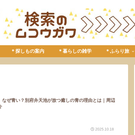
＊探しもの案内
＊暮らしの雑学
＊ふらり旅
】なぜ青い？別府弁天池が放つ癒しの青の理由とは｜周辺
介
2025.10.18