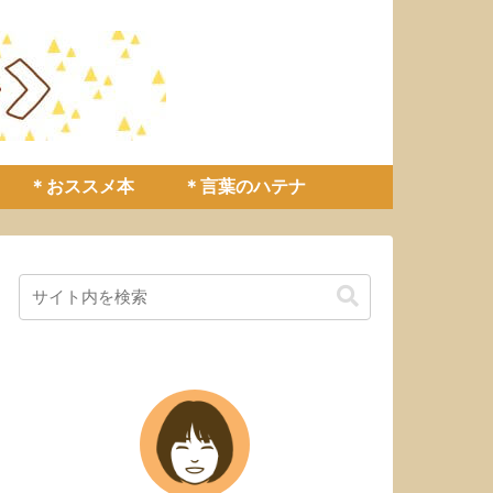
＊おススメ本
＊言葉のハテナ