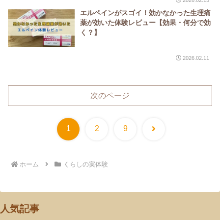
エルペインがスゴイ！効かなかった生理痛
薬が効いた体験レビュー【効果・何分で効
く？】
2026.02.11
次のページ
次
1
2
9
へ
ホーム
くらしの実体験
人気記事