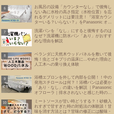
解決！！】
お風呂の設備「カウンターなし」で後悔し
ない為に水栓の高さ指定（水栓位置）を忘
れるデメリットには要注意！『浴室カウン
ターいる？いらない？』をPanasonic オフ
ローラで検証
洗濯パンを「なし」にすると後悔するのは
なぜ？洗濯機に防水パン「あり」がおすす
めな理由を解説
ベランダに天然木ウッドパネルを敷いて後
悔！虫とゴキブリの温床に…やめた理由と
人工木への乗り換え体験
浴槽エプロンを外して内部を公開！！中の
発泡スチロールは何？！浴槽パンは必要か
「あり・なし」の違いを解説 ｜Panasonic
オフローラ｜排水されないと感じた時のバ
スタブ下・フロート弁の掃除｜
ミートソースが甘い時どうする？！砂糖入
れすぎで甘すぎた時の対処法の体験談！甘
味を消す方法とは？甘味の修正には酸味・