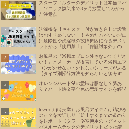
スターフィルターのデメリットは本当？パ
ナソニック換気扇で8ヶ月放置してわかっ
た注意点
洗濯機を【キャスター付き置き台】に設置
はおすすめしない！！やめた方がいい理由
は危険性や洗濯機の故障原因になるデメリ
ットから『使用禁止』『保証対象外』のメ
ーカーあり！洗濯機の【床直置き】は論
お風呂の『浴槽エプロン外さないでくださ
外！後悔しない為に知っておきたい【防水
い！』とメーカーが提言している浴槽エプ
パンのタイプ】を紹介
ロンが外せない・外れないシリーズがある
【タイプ別掃除方法を知らないと後悔する
事に？！】|浴槽エプロンあり・なし・内カ
オレンジハート🧡の意味は脈なし？脈あ
バーあり｜TOTO・リクシル・Panasonic
り？ハート絵文字全色の恋愛サインを解説
｜
tower (山崎実業）お風呂アイテムは錆びる
のか？を検証しサビ防止するまでの道のり
をレポート【タワー浴室使用のマグネット
バスルームラックのデメリットだった錆を