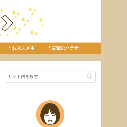
＊おススメ本
＊言葉のハテナ