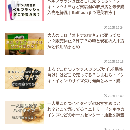
ベルフラッシュはどこに売ってる？ドン
キ・マツキヨなど実店舗の取扱店と最安購
入先を解説｜Belflashまつ毛美容液｜
2025.12.24
大人のミロ『オトナの甘さ』は売ってな
い？販売休止？終了？の噂と現在の入手方
法と代用品まとめ
2025.12.16
まるでこたつソックス メンズサイズ(男性
向け）はどこで売ってる？しまむら・ドン
キ・イオンのサイズ欠け傾向とネット購入
がおすすめな理由
2025.12.02
一人用こたつハイタイプのおすすめはど
れ？どこで売ってる？ニトリ・ドンキやカ
インズなどのホームセンター・通販を調査
2025.11.13