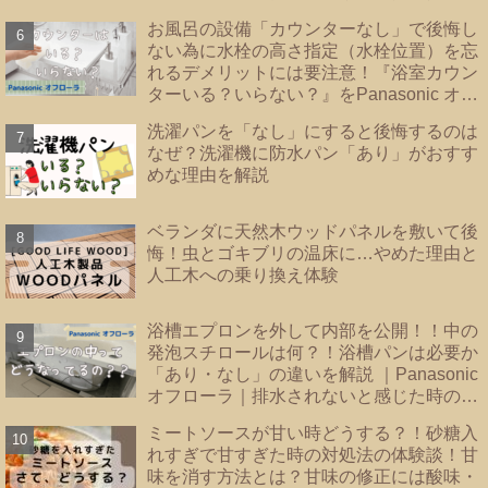
解決！！】
お風呂の設備「カウンターなし」で後悔し
ない為に水栓の高さ指定（水栓位置）を忘
れるデメリットには要注意！『浴室カウン
ターいる？いらない？』をPanasonic オフ
ローラで検証
洗濯パンを「なし」にすると後悔するのは
なぜ？洗濯機に防水パン「あり」がおすす
めな理由を解説
ベランダに天然木ウッドパネルを敷いて後
悔！虫とゴキブリの温床に…やめた理由と
人工木への乗り換え体験
浴槽エプロンを外して内部を公開！！中の
発泡スチロールは何？！浴槽パンは必要か
「あり・なし」の違いを解説 ｜Panasonic
オフローラ｜排水されないと感じた時のバ
スタブ下・フロート弁の掃除｜
ミートソースが甘い時どうする？！砂糖入
れすぎで甘すぎた時の対処法の体験談！甘
味を消す方法とは？甘味の修正には酸味・