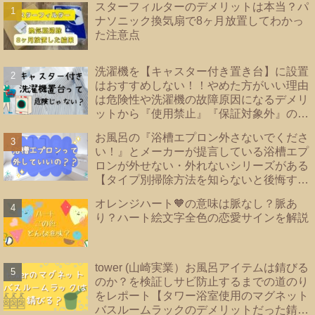
スターフィルターのデメリットは本当？パ
ナソニック換気扇で8ヶ月放置してわかっ
た注意点
洗濯機を【キャスター付き置き台】に設置
はおすすめしない！！やめた方がいい理由
は危険性や洗濯機の故障原因になるデメリ
ットから『使用禁止』『保証対象外』のメ
ーカーあり！洗濯機の【床直置き】は論
お風呂の『浴槽エプロン外さないでくださ
外！後悔しない為に知っておきたい【防水
い！』とメーカーが提言している浴槽エプ
パンのタイプ】を紹介
ロンが外せない・外れないシリーズがある
【タイプ別掃除方法を知らないと後悔する
事に？！】|浴槽エプロンあり・なし・内カ
オレンジハート🧡の意味は脈なし？脈あ
バーあり｜TOTO・リクシル・Panasonic
り？ハート絵文字全色の恋愛サインを解説
｜
tower (山崎実業）お風呂アイテムは錆びる
のか？を検証しサビ防止するまでの道のり
をレポート【タワー浴室使用のマグネット
バスルームラックのデメリットだった錆を