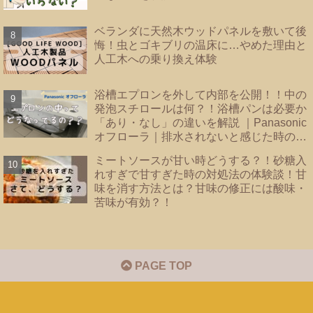
ベランダに天然木ウッドパネルを敷いて後
悔！虫とゴキブリの温床に…やめた理由と
人工木への乗り換え体験
浴槽エプロンを外して内部を公開！！中の
発泡スチロールは何？！浴槽パンは必要か
「あり・なし」の違いを解説 ｜Panasonic
オフローラ｜排水されないと感じた時のバ
スタブ下・フロート弁の掃除｜
ミートソースが甘い時どうする？！砂糖入
れすぎで甘すぎた時の対処法の体験談！甘
味を消す方法とは？甘味の修正には酸味・
苦味が有効？！
PAGE TOP