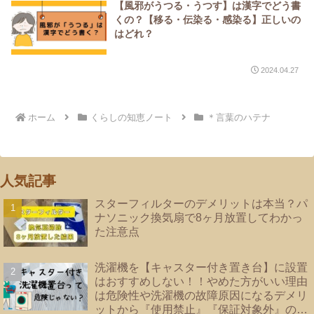
【風邪がうつる・うつす】は漢字でどう書
くの？【移る・伝染る・感染る】正しいの
はどれ？
2024.04.27
ホーム
くらしの知恵ノート
＊言葉のハテナ
人気記事
スターフィルターのデメリットは本当？パ
ナソニック換気扇で8ヶ月放置してわかっ
た注意点
洗濯機を【キャスター付き置き台】に設置
はおすすめしない！！やめた方がいい理由
は危険性や洗濯機の故障原因になるデメリ
ットから『使用禁止』『保証対象外』のメ