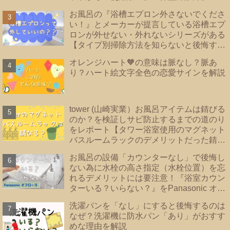
ーカーあり！洗濯機の【床直置き】は論
お風呂の『浴槽エプロン外さないでくださ
外！後悔しない為に知っておきたい【防水
い！』とメーカーが提言している浴槽エプ
パンのタイプ】を紹介
ロンが外せない・外れないシリーズがある
【タイプ別掃除方法を知らないと後悔する
事に？！】|浴槽エプロンあり・なし・内カ
オレンジハート🧡の意味は脈なし？脈あ
バーあり｜TOTO・リクシル・Panasonic
り？ハート絵文字全色の恋愛サインを解説
｜
tower (山崎実業）お風呂アイテムは錆びる
のか？を検証しサビ防止するまでの道のり
をレポート【タワー浴室使用のマグネット
バスルームラックのデメリットだった錆を
解決！！】
お風呂の設備「カウンターなし」で後悔し
ない為に水栓の高さ指定（水栓位置）を忘
れるデメリットには要注意！『浴室カウン
ターいる？いらない？』をPanasonic オフ
ローラで検証
洗濯パンを「なし」にすると後悔するのは
なぜ？洗濯機に防水パン「あり」がおすす
めな理由を解説