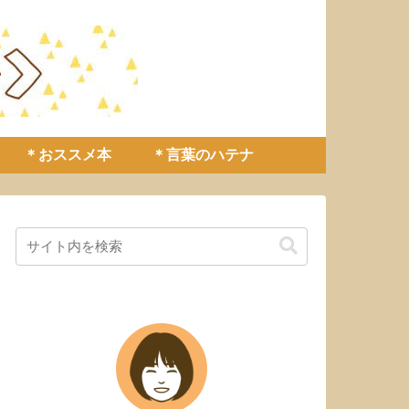
＊おススメ本
＊言葉のハテナ