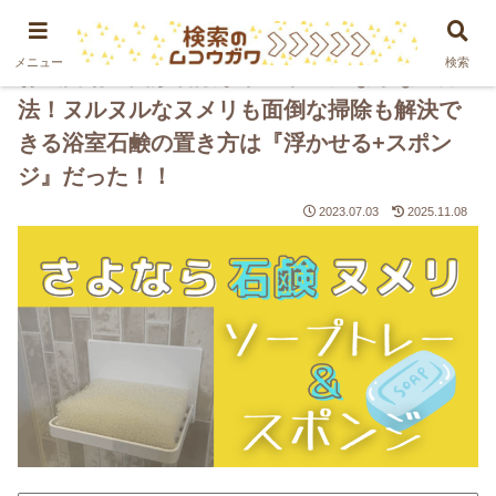
PR
メニュー
検索
お風呂場の固形石鹸がドロドロにならない方
法！ヌルヌルなヌメリも面倒な掃除も解決で
きる浴室石鹸の置き方は『浮かせる+スポン
ジ』だった！！
2023.07.03
2025.11.08