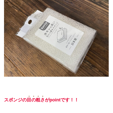
●●●●
スポンジの
目の粗さ
がpointです！！