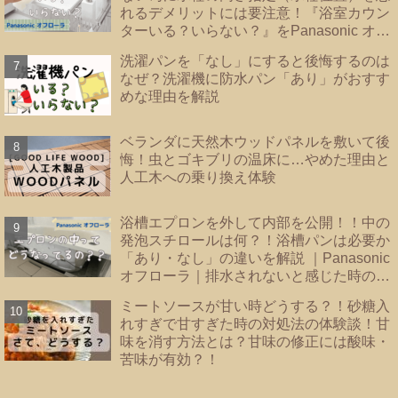
れるデメリットには要注意！『浴室カウン
ターいる？いらない？』をPanasonic オフ
ローラで検証
洗濯パンを「なし」にすると後悔するのは
なぜ？洗濯機に防水パン「あり」がおすす
めな理由を解説
ベランダに天然木ウッドパネルを敷いて後
悔！虫とゴキブリの温床に…やめた理由と
人工木への乗り換え体験
浴槽エプロンを外して内部を公開！！中の
発泡スチロールは何？！浴槽パンは必要か
「あり・なし」の違いを解説 ｜Panasonic
オフローラ｜排水されないと感じた時のバ
スタブ下・フロート弁の掃除｜
ミートソースが甘い時どうする？！砂糖入
れすぎで甘すぎた時の対処法の体験談！甘
味を消す方法とは？甘味の修正には酸味・
苦味が有効？！