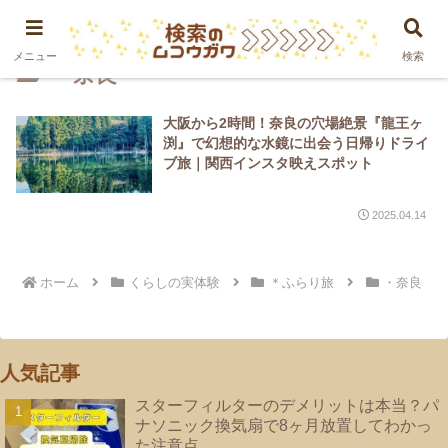
メニュー
検索
・奈良
大阪から2時間！奈良の穴場絶景『龍王ヶ
渕』で幻想的な水鏡に出会う日帰りドライ
ブ旅｜関西インスタ映えスポット
2025.04.14
ホーム
くらしの実体験
＊ふらり旅
・奈良
人気記事
スターフィルターのデメリットは本当？パ
ナソニック換気扇で8ヶ月放置してわかっ
た注意点