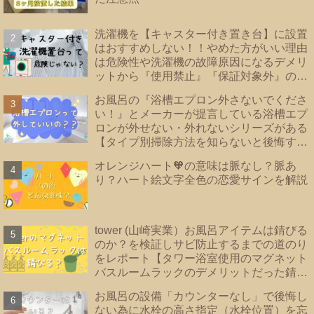
洗濯機を【キャスター付き置き台】に設置
はおすすめしない！！やめた方がいい理由
は危険性や洗濯機の故障原因になるデメリ
ットから『使用禁止』『保証対象外』のメ
ーカーあり！洗濯機の【床直置き】は論
お風呂の『浴槽エプロン外さないでくださ
外！後悔しない為に知っておきたい【防水
い！』とメーカーが提言している浴槽エプ
パンのタイプ】を紹介
ロンが外せない・外れないシリーズがある
【タイプ別掃除方法を知らないと後悔する
事に？！】|浴槽エプロンあり・なし・内カ
オレンジハート🧡の意味は脈なし？脈あ
バーあり｜TOTO・リクシル・Panasonic
り？ハート絵文字全色の恋愛サインを解説
｜
tower (山崎実業）お風呂アイテムは錆びる
のか？を検証しサビ防止するまでの道のり
をレポート【タワー浴室使用のマグネット
バスルームラックのデメリットだった錆を
解決！！】
お風呂の設備「カウンターなし」で後悔し
ない為に水栓の高さ指定（水栓位置）を忘