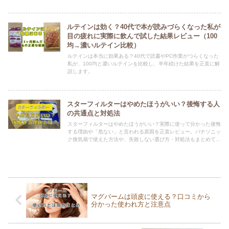
ルテインは効く？40代で本が読みづらくなった私が
目の疲れに実際に飲んで試した結果レビュー（100
均→濃いルテイン比較）
ルテインは本当に効果ある？40代で読書やPC作業がつらくなった
私が、100均と濃いルテインを比較し、半年続けた結果を正直に解
説します。
スターフィルターはやめたほうがいい？後悔する人
の共通点と対処法
スターフィルターはやめたほうがいい？実際に使って分かった後悔
する理由や「危ない」と言われる原因を正直レビュー。パナソニッ
ク換気扇で使えた方法や、失敗しない選び方・対処法もまとめてい
ます。
マグバームは頭皮に使える？口コミから
分かった使われ方と注意点