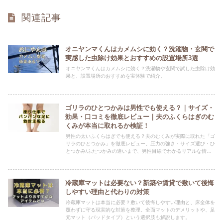
関連記事
オニヤンマくんはカメムシに効く？洗濯物・玄関で
実感した虫除け効果とおすすめの設置場所3選
オニヤンマくんはカメムシに効く？洗濯物や玄関で試した虫除け効
果と、設置場所のおすすめを実体験で紹介。
ゴリラのひとつかみは男性でも使える？｜サイズ・
効果・口コミを徹底レビュー｜夫のふくらはぎのむ
くみが本当に取れるか検証！
男性の太いふくらはぎでも使える？夫のむくみが実際に取れた「ゴ
リラのひとつかみ」を徹底レビュー。圧力の強さ・サイズ選び・ひ
とつかみ/ふたつかみの違いまで、男性目線でわかるリアルな情報
をまとめました。
冷蔵庫マットは必要ない？新築や賃貸で敷いて後悔
しやすい理由と代わりの対策
冷蔵庫マットは本当に必要？敷いて後悔しやすい理由と、床全体を
覆わずに守る現実的な対策を整理。全面マットのデメリットや、足
元マット（パッドタイプ）という選択肢も解説します。