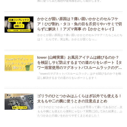
際に使ってみた感想や使用感を詳しく紹介します。
かかとが固い原因は？痛い固いかかとのセルフケ
ア！ひび割れ・タコ・魚の目を爪切りやハサミで切
らずに解決！！アズマ商事 の【かかとキレイ】
かかとが固い原因は？痛い固いかかとのセルフケア！たらこんにち
は！ たらです。実は私、かかとが固くなっ...
tower (山崎実業）お風呂アイテムは錆びるのか？
を検証しサビ防止するまでの道のりをレポート【タ
ワー浴室使用のマグネットバスルームラックのデメ
リットだった錆を解決！！】
『towerのマグネットバスルームラック』はナゼ錆びるのか？を検
証し解決するまでの道のりをレポートします！
ゴリラのひとつかみはふくらはぎ以外でも使える！
太ももや二の腕に使うときの注意点まとめ
ゴリラのひとつかみって、ふくらはぎ専用って書いてあるけど…太
ももや腕にも使えたら便利じゃない？実際に試してみた結果と、ふ
たつかみとの違いをわかりやすくまとめました！