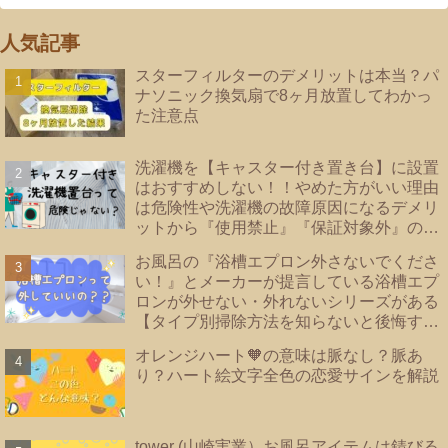
人気記事
スターフィルターのデメリットは本当？パ
ナソニック換気扇で8ヶ月放置してわかっ
た注意点
洗濯機を【キャスター付き置き台】に設置
はおすすめしない！！やめた方がいい理由
は危険性や洗濯機の故障原因になるデメリ
ットから『使用禁止』『保証対象外』のメ
ーカーあり！洗濯機の【床直置き】は論
お風呂の『浴槽エプロン外さないでくださ
外！後悔しない為に知っておきたい【防水
い！』とメーカーが提言している浴槽エプ
パンのタイプ】を紹介
ロンが外せない・外れないシリーズがある
【タイプ別掃除方法を知らないと後悔する
事に？！】|浴槽エプロンあり・なし・内カ
オレンジハート🧡の意味は脈なし？脈あ
バーあり｜TOTO・リクシル・Panasonic
り？ハート絵文字全色の恋愛サインを解説
｜
tower (山崎実業）お風呂アイテムは錆びる