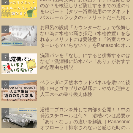
のか？を検証しサビ防止するまでの道のり
をレポート【タワー浴室使用のマグネット
バスルームラックのデメリットだった錆を
解決！！】
お風呂の設備「カウンターなし」で後悔し
ない為に水栓の高さ指定（水栓位置）を忘
れるデメリットには要注意！『浴室カウン
ターいる？いらない？』をPanasonic オフ
ローラで検証
洗濯パンを「なし」にすると後悔するのは
なぜ？洗濯機に防水パン「あり」がおすす
めな理由を解説
ベランダに天然木ウッドパネルを敷いて後
悔！虫とゴキブリの温床に…やめた理由と
人工木への乗り換え体験
浴槽エプロンを外して内部を公開！！中の
発泡スチロールは何？！浴槽パンは必要か
「あり・なし」の違いを解説 ｜Panasonic
オフローラ｜排水されないと感じた時のバ