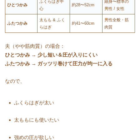
ふくらはぎ中
細身〜標準の
ひとつかみ
約28〜52cm
心
男性 / 女性
太もも & ふく
男性全般・筋
ふたつかみ
約41〜60cm
らはぎ
肉質
夫（やや筋肉質）の場合：
ひとつかみ → 少し短い＆圧が入りにくい
ふたつかみ → ガッツリ巻けて圧力が均一に入る
なので、
ふくらはぎが太い
太ももにも使いたい
強めの圧が欲しい