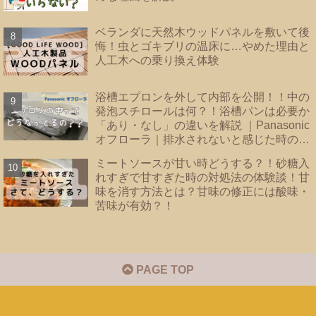
ベランダに天然木ウッドパネルを敷いて後
悔！虫とゴキブリの温床に…やめた理由と
人工木への乗り換え体験
浴槽エプロンを外して内部を公開！！中の
発泡スチロールは何？！浴槽パンは必要か
「あり・なし」の違いを解説 ｜Panasonic
オフローラ｜排水されないと感じた時のバ
スタブ下・フロート弁の掃除｜
ミートソースが甘い時どうする？！砂糖入
れすぎで甘すぎた時の対処法の体験談！甘
味を消す方法とは？甘味の修正には酸味・
苦味が有効？！
PAGE TOP