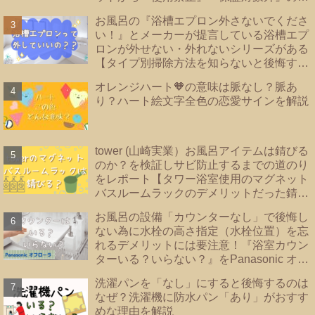
ーカーあり！洗濯機の【床直置き】は論
お風呂の『浴槽エプロン外さないでくださ
外！後悔しない為に知っておきたい【防水
い！』とメーカーが提言している浴槽エプ
パンのタイプ】を紹介
ロンが外せない・外れないシリーズがある
【タイプ別掃除方法を知らないと後悔する
事に？！】|浴槽エプロンあり・なし・内カ
オレンジハート🧡の意味は脈なし？脈あ
バーあり｜TOTO・リクシル・Panasonic
り？ハート絵文字全色の恋愛サインを解説
｜
tower (山崎実業）お風呂アイテムは錆びる
のか？を検証しサビ防止するまでの道のり
をレポート【タワー浴室使用のマグネット
バスルームラックのデメリットだった錆を
解決！！】
お風呂の設備「カウンターなし」で後悔し
ない為に水栓の高さ指定（水栓位置）を忘
れるデメリットには要注意！『浴室カウン
ターいる？いらない？』をPanasonic オフ
ローラで検証
洗濯パンを「なし」にすると後悔するのは
なぜ？洗濯機に防水パン「あり」がおすす
めな理由を解説