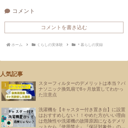
コメント
コメントを書き込む
ホーム
くらしの実体験
＊暮らしの実録
人気記事
スターフィルターのデメリットは本当？パ
ナソニック換気扇で8ヶ月放置してわかっ
た注意点
洗濯機を【キャスター付き置き台】に設置
はおすすめしない！！やめた方がいい理由
は危険性や洗濯機の故障原因になるデメリ
ットから『使用禁止』『保証対象外』のメ