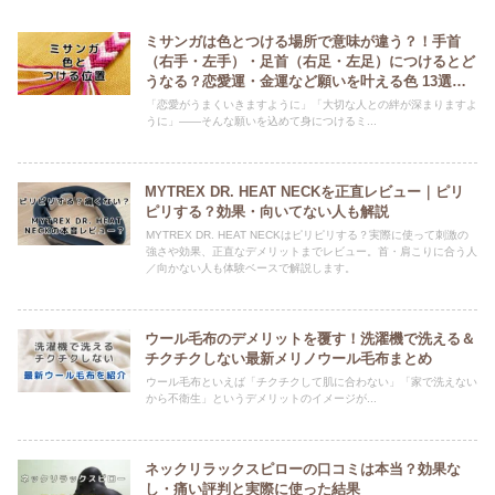
ミサンガは色とつける場所で意味が違う？！手首
（右手・左手）・足首（右足・左足）につけるとど
うなる？恋愛運・金運など願いを叶える色 13選も
紹介！
「恋愛がうまくいきますように」「大切な人との絆が深まりますよ
うに」——そんな願いを込めて身につけるミ...
MYTREX DR. HEAT NECKを正直レビュー｜ピリ
ピリする？効果・向いてない人も解説
MYTREX DR. HEAT NECKはピリピリする？実際に使って刺激の
強さや効果、正直なデメリットまでレビュー。首・肩こりに合う人
／向かない人も体験ベースで解説します。
ウール毛布のデメリットを覆す！洗濯機で洗える＆
チクチクしない最新メリノウール毛布まとめ
ウール毛布といえば「チクチクして肌に合わない」「家で洗えない
から不衛生」というデメリットのイメージが...
ネックリラックスピローの口コミは本当？効果な
し・痛い評判と実際に使った結果