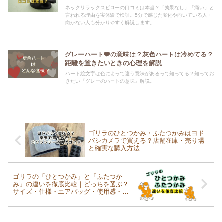
ネックリラックスピローの口コミは本当？「効果なし」「痛い」と
言われる理由を実体験で検証。5分で感じた変化や向いている人・
向かない人も分かりやすく解説します。
グレーハート🩶の意味は？灰色ハートは冷めてる？
距離を置きたいときの心理を解説
ハート絵文字は色によって違う意味があるって知ってる？知ってお
きたい『グレーのハートの意味』解説。
ゴリラのひとつかみ・ふたつかみはヨド
バシカメラで買える？店舗在庫・売り場
と確実な購入方法
ゴリラの「ひとつかみ」と「ふたつか
み」の違いを徹底比較｜どっちを選ぶ？
サイズ・仕様・エアバッグ・使用感・お
すすめタイプを解説