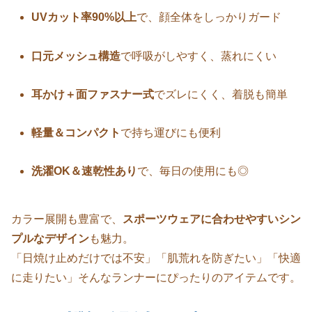
UVカット率90%以上
で、顔全体をしっかりガード
口元メッシュ構造
で呼吸がしやすく、蒸れにくい
耳かけ＋面ファスナー式
でズレにくく、着脱も簡単
軽量＆コンパクト
で持ち運びにも便利
洗濯OK＆速乾性あり
で、毎日の使用にも◎
カラー展開も豊富で、
スポーツウェアに合わせやすいシン
プルなデザイン
も魅力。
「日焼け止めだけでは不安」「肌荒れを防ぎたい」「快適
に走りたい」そんなランナーにぴったりのアイテムです。