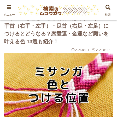
PR
メニュー
検索
ミサンガは色とつける場所で意味が違う？！
手首（右手・左手）・足首（右足・左足）に
つけるとどうなる？恋愛運・金運など願いを
叶える色 13選も紹介！
2025.08.11
2025.08.18