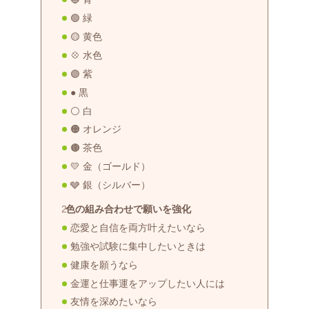
🟢 緑
🟡 黄色
💠 水色
🟣 紫
● 黒
⚪️ 白
🟠 オレンジ
🟤 茶色
💛 金（ゴールド）
🩶 銀（シルバー）
色の組み合わせで願いを強化
恋愛と自信を両方叶えたいなら
勉強や試験に集中したいときは
健康を願うなら
金運と仕事運をアップしたい人には
友情を深めたいなら