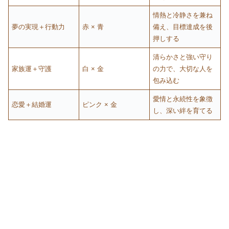
情熱と冷静さを兼ね
夢の実現＋行動力
赤 × 青
備え、目標達成を後
押しする
清らかさと強い守り
家族運＋守護
白 × 金
の力で、大切な人を
包み込む
愛情と永続性を象徴
恋愛＋結婚運
ピンク × 金
し、深い絆を育てる