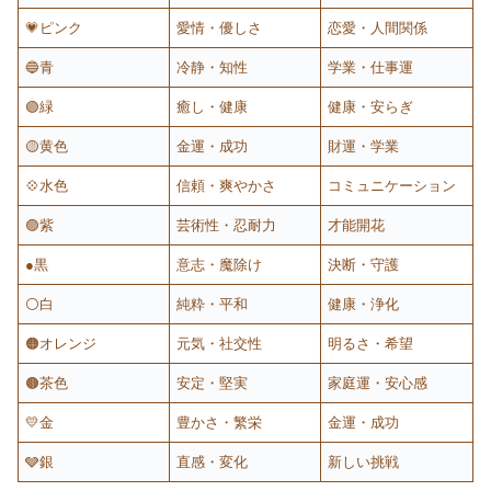
💗ピンク
愛情・優しさ
恋愛・人間関係
🔵青
冷静・知性
学業・仕事運
🟢緑
癒し・健康
健康・安らぎ
🟡黄色
金運・成功
財運・学業
💠水色
信頼・爽やかさ
コミュニケーション
🟣紫
芸術性・忍耐力
才能開花
●黒
意志・魔除け
決断・守護
⚪️白
純粋・平和
健康・浄化
🟠オレンジ
元気・社交性
明るさ・希望
🟤茶色
安定・堅実
家庭運・安心感
💛金
豊かさ・繁栄
金運・成功
🩶銀
直感・変化
新しい挑戦