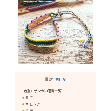
目次
色別ミサンガの意味一覧
🔴 赤
💗 ピンク
🔵 青