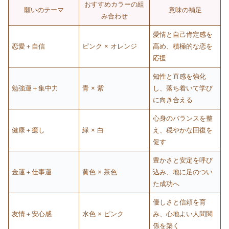
おすすめカラーの組
願いのテーマ
意味の補足
み合わせ
愛情と自己肯定感を
恋愛＋自信
ピンク × オレンジ
高め、積極的な恋を
応援
知性と直感を強化
勉強運＋集中力
青 × 紫
し、落ち着いて学び
に向き合える
心身のバランスを整
健康＋癒し
緑 × 白
え、穏やかな回復を
促す
豊かさと安定を呼び
金運＋仕事運
黄色 × 茶色
込み、地に足のつい
た成功へ
優しさと信頼を育
友情＋安心感
水色 × ピンク
み、心地よい人間関
係を築く