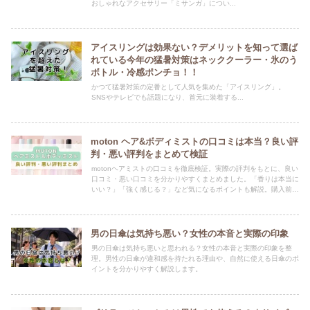
おしゃれなアクセサリー「ミサンガ」につい...
アイスリングは効果ない？デメリットを知って選ば
れている今年の猛暑対策はネッククーラー・氷のう
ボトル・冷感ポンチョ！！
かつて猛暑対策の定番として人気を集めた「アイスリング」。
SNSやテレビでも話題になり、首元に装着する...
moton ヘア&ボディミストの口コミは本当？良い評
判・悪い評判をまとめて検証
motonヘアミストの口コミを徹底検証。実際の評判をもとに、良い
口コミ・悪い口コミを分かりやすくまとめました。「香りは本当に
いい？」「強く感じる？」など気になるポイントも解説。購入前に
チェックしたい方におすすめの記事です。
男の日傘は気持ち悪い？女性の本音と実際の印象
男の日傘は気持ち悪いと思われる？女性の本音と実際の印象を整
理。男性の日傘が違和感を持たれる理由や、自然に使える日傘のポ
イントを分かりやすく解説します。