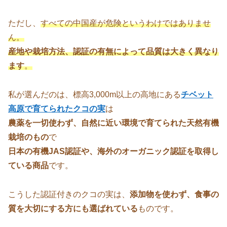
ただし、
すべての中国産が危険というわけではありませ
ん。
産地や栽培方法、認証の有無によって品質は大きく異なり
ます
。
私が選んだのは、標高3,000m以上の高地にある
チベット
高原で育てられたクコの実
は
農薬を一切使わず、自然に近い環境で育てられた天然有機
栽培のもの
で
日本の有機JAS認証や、海外のオーガニック認証を取得し
ている商品
です。
こうした認証付きのクコの実は、
添加物を使わず、食事の
質を大切にする方にも選ばれている
ものです。