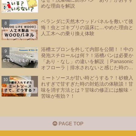
めな理由を解説
ベランダに天然木ウッドパネルを敷いて後
悔！虫とゴキブリの温床に…やめた理由と
人工木への乗り換え体験
浴槽エプロンを外して内部を公開！！中の
発泡スチロールは何？！浴槽パンは必要か
「あり・なし」の違いを解説 ｜Panasonic
オフローラ｜排水されないと感じた時のバ
スタブ下・フロート弁の掃除｜
ミートソースが甘い時どうする？！砂糖入
れすぎで甘すぎた時の対処法の体験談！甘
味を消す方法とは？甘味の修正には酸味・
苦味が有効？！
PAGE TOP