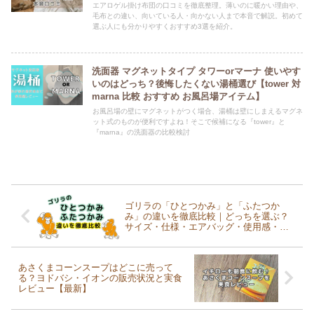
エアロゲル掛け布団の口コミを徹底整理。薄いのに暖かい理由や、
毛布との違い、向いている人・向かない人まで本音で解説。初めて
選ぶ人にも分かりやすくおすすめ3選を紹介。
洗面器 マグネットタイプ タワーorマーナ 使いやす
いのはどっち？後悔したくない湯桶選び【tower 対
marna 比較 おすすめ お風呂場アイテム】
お風呂場の壁にマグネットがつく場合、湯桶は壁にしまえるマグネ
ット式のものが便利ですよね！そこで候補になる『tower』と
『marna』の洗面器の比較検討
ゴリラの「ひとつかみ」と「ふたつか
み」の違いを徹底比較｜どっちを選ぶ？
サイズ・仕様・エアバッグ・使用感・お
すすめタイプを解説
あさくまコーンスープはどこに売って
る？ヨドバシ・イオンの販売状況と実食
レビュー【最新】