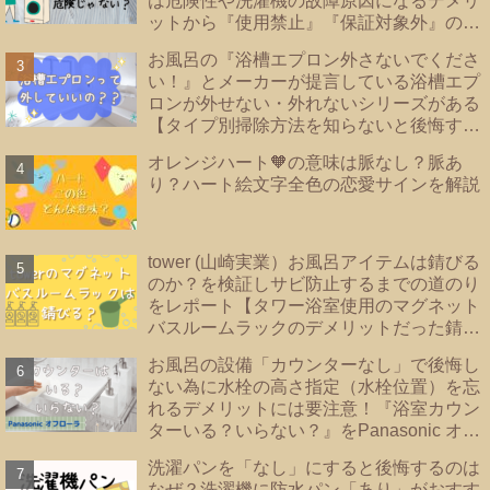
は危険性や洗濯機の故障原因になるデメリ
ットから『使用禁止』『保証対象外』のメ
ーカーあり！洗濯機の【床直置き】は論
お風呂の『浴槽エプロン外さないでくださ
外！後悔しない為に知っておきたい【防水
い！』とメーカーが提言している浴槽エプ
パンのタイプ】を紹介
ロンが外せない・外れないシリーズがある
【タイプ別掃除方法を知らないと後悔する
事に？！】|浴槽エプロンあり・なし・内カ
オレンジハート🧡の意味は脈なし？脈あ
バーあり｜TOTO・リクシル・Panasonic
り？ハート絵文字全色の恋愛サインを解説
｜
tower (山崎実業）お風呂アイテムは錆びる
のか？を検証しサビ防止するまでの道のり
をレポート【タワー浴室使用のマグネット
バスルームラックのデメリットだった錆を
解決！！】
お風呂の設備「カウンターなし」で後悔し
ない為に水栓の高さ指定（水栓位置）を忘
れるデメリットには要注意！『浴室カウン
ターいる？いらない？』をPanasonic オフ
ローラで検証
洗濯パンを「なし」にすると後悔するのは
なぜ？洗濯機に防水パン「あり」がおすす