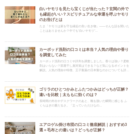
白いヤモリを見たら宝くじが当たった？玄関の外で
も縁起がいい？スピリチュアルな幸運を呼ぶヤモリ
のお告げとは
たま「ヤモリは家を守る縁起の良い生き物」——そんな話を聞いた
ことはありませんか？中でも“白いヤモリ”...
カーポッド洗剤の口コミは本当？人気の理由や香り
を調査してみた
カーポッド洗剤の口コミや評判を調査しました。香りは強い？柔軟
剤はいらない？部屋干し臭対策はできる？など気になるポイントを
解説。人気の理由や特徴、王子製薬の日本製なのかについても詳し
く紹介します。
ゴリラのひとつかみとふたつかみはどっちが正解？
違いを比較｜太ももに効くのは？
長時間の外出やデスクワークのあと、靴を脱いだ瞬間に感じる ふ
くらはぎの重だるさ。「立っていただけなの...
エアロゲル掛け布団の口コミ徹底解説｜おすすめ3
選＋毛布との違いは？どっちが正解？