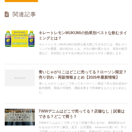
関連記事
キレートレモンMUKUMIの効果別ベストな飲むタイ
ミングとは？
キレートレモンMUKUMIの効果を最大限に引き出すには、飲むタイ
ミングが重要。朝の顔のむくみ、夕方の脚の重だるさ、美容や疲労
感など、目的別におすすめの飲み方をわかりやすく解説します。
青いじゃがりこはどこに売ってる？ローソン限定？
売り切れ・再販情報まとめ【2026年最新情報】
青いじゃがりこはどこで売ってる？ローソン限定？売り切れ状況や
販売期間、再販の可能性、通販在庫まで実体験をもとにまとめまし
た。
TWWデニムはどこで売ってる？店舗なし｜試着は
できる？どこで買う？
TWWデニムはどこで売ってる？店舗で買えるのか、通販限定なの
かをわかりやすく解説。楽天・公式通販・Amazonの違いや、サイ
ズ交換・レビューのメリットも紹介。失敗せずに自分に合う1本を