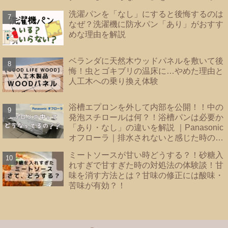
ローラで検証
洗濯パンを「なし」にすると後悔するのは
なぜ？洗濯機に防水パン「あり」がおすす
めな理由を解説
ベランダに天然木ウッドパネルを敷いて後
悔！虫とゴキブリの温床に…やめた理由と
人工木への乗り換え体験
浴槽エプロンを外して内部を公開！！中の
発泡スチロールは何？！浴槽パンは必要か
「あり・なし」の違いを解説 ｜Panasonic
オフローラ｜排水されないと感じた時のバ
スタブ下・フロート弁の掃除｜
ミートソースが甘い時どうする？！砂糖入
れすぎで甘すぎた時の対処法の体験談！甘
味を消す方法とは？甘味の修正には酸味・
苦味が有効？！