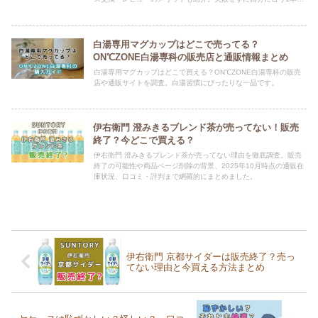
選びたい方は必見です。
白湯専用マグカップはどこで売ってる？
ON℃ZONE白湯専科の販売店と通販情報まとめ
白湯専用マグカップはどこで買える？ON℃ZONE白湯専科の販売
店や通販サイトを調査。白湯習慣にぴったりな一品です。
伊右衛門 澄みきるブレンド茶が売ってない！販売
終了？今どこで買える？
伊右衛門 澄みきるブレンド茶が売ってない理由を徹底調査。販売
終了の可能性や商品ページ削除の背景、2025年10月時点の通販在
庫状況、口コミ・評判まで網羅的にまとめました。
伊右衛門 京都サイダーは販売終了？売っ
てない理由と今買える方法まとめ