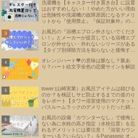
洗濯機を【キャスター付き置き台】に設置
はおすすめしない！！やめた方がいい理由
は危険性や洗濯機の故障原因になるデメリ
ットから『使用禁止』『保証対象外』のメ
ーカーあり！洗濯機の【床直置き】は論
お風呂の『浴槽エプロン外さないでくださ
外！後悔しない為に知っておきたい【防水
い！』とメーカーが提言している浴槽エプ
パンのタイプ】を紹介
ロンが外せない・外れないシリーズがある
【タイプ別掃除方法を知らないと後悔する
事に？！】|浴槽エプロンあり・なし・内カ
オレンジハート🧡の意味は脈なし？脈あ
バーあり｜TOTO・リクシル・Panasonic
り？ハート絵文字全色の恋愛サインを解説
｜
tower (山崎実業）お風呂アイテムは錆びる
のか？を検証しサビ防止するまでの道のり
をレポート【タワー浴室使用のマグネット
バスルームラックのデメリットだった錆を
解決！！】
お風呂の設備「カウンターなし」で後悔し
ない為に水栓の高さ指定（水栓位置）を忘
れるデメリットには要注意！『浴室カウン
ターいる？いらない？』をPanasonic オフ