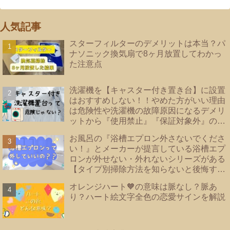
人気記事
スターフィルターのデメリットは本当？パ
ナソニック換気扇で8ヶ月放置してわかっ
た注意点
洗濯機を【キャスター付き置き台】に設置
はおすすめしない！！やめた方がいい理由
は危険性や洗濯機の故障原因になるデメリ
ットから『使用禁止』『保証対象外』のメ
ーカーあり！洗濯機の【床直置き】は論
お風呂の『浴槽エプロン外さないでくださ
外！後悔しない為に知っておきたい【防水
い！』とメーカーが提言している浴槽エプ
パンのタイプ】を紹介
ロンが外せない・外れないシリーズがある
【タイプ別掃除方法を知らないと後悔する
事に？！】|浴槽エプロンあり・なし・内カ
オレンジハート🧡の意味は脈なし？脈あ
バーあり｜TOTO・リクシル・Panasonic
り？ハート絵文字全色の恋愛サインを解説
｜