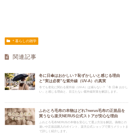
＊暮らしの雑学
関連記事
冬に日傘はおかしい？恥ずかしいと感じる理由
と“実は必要”な紫外線（UV-A）の真実
冬でも老化に関わる紫外線（UV-A）は減らない？「冬 日傘 おかし
い」と感じる理由と、目立たない紫外線対策を解説します。
ふわとろ毛布の本物はどれ?nerus毛布の正規品を
買うなら楽天NERUS公式ストアが安心な理由
ふわとろ毛布NERUSの本物を安心して選ぶ方法を解説。偽物との
違いや正規品購入のポイント、楽天公式ショップで買うメリットま
で詳しく紹介します。