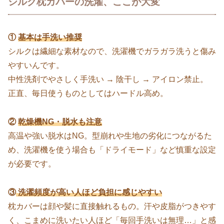
シルク枕カバーの洗濯、ここが大変
①
基本は手洗い推奨
シルクは繊細な素材なので、洗濯機でガラガラ洗うと傷み
やすいんです。
中性洗剤でやさしく手洗い → 陰干し → アイロン禁止。
正直、毎日使うものとしてはハードル高め。
②
乾燥機NG・脱水も注意
高温や強い脱水はNG。型崩れや生地の劣化につながるた
め、洗濯機を使う場合も「ドライモード」など慎重な設定
が必要です。
③
洗濯頻度が高い人ほど負担に感じやすい
枕カバーは顔や髪に直接触れるもの。汗や皮脂がつきやす
く、こまめに洗いたい人ほど「毎回手洗いは無理…」と感