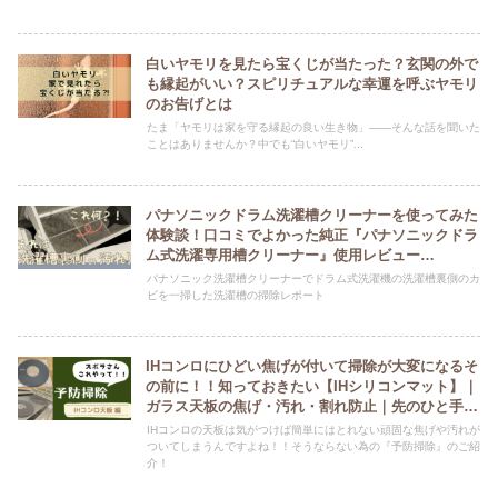
白いヤモリを見たら宝くじが当たった？玄関の外で
も縁起がいい？スピリチュアルな幸運を呼ぶヤモリ
のお告げとは
たま「ヤモリは家を守る縁起の良い生き物」——そんな話を聞いた
ことはありませんか？中でも“白いヤモリ”...
パナソニックドラム洗濯槽クリーナーを使ってみた
体験談！口コミでよかった純正『パナソニックドラ
ム式洗濯専用槽クリーナー』使用レビュー
『Panasonic N-W2 』の使い方も説明
パナソニック洗濯槽クリーナーでドラム式洗濯機の洗濯槽裏側のカ
ビを一掃した洗濯槽の掃除レポート
IHコンロにひどい焦げが付いて掃除が大変になるそ
の前に！！知っておきたい【IHシリコンマット】｜
ガラス天板の焦げ・汚れ・割れ防止｜先のひと手間
で後の掃除をとことん楽にする【予防掃除】｜ズボ
IHコンロの天板は気がつけば簡単にはとれない頑固な焦げや汚れが
ラさん新居入居後すぐやって！！
ついてしまうんですよね！！そうならない為の『予防掃除』のご紹
介！