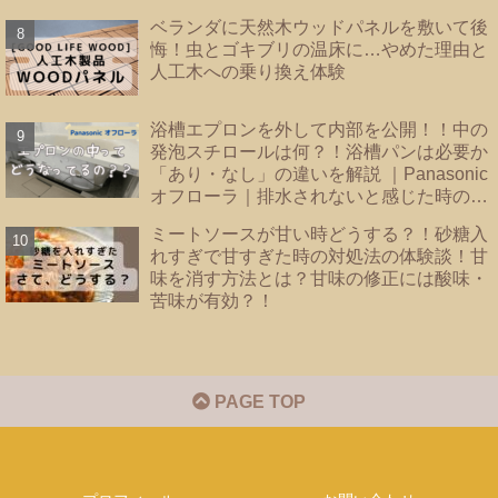
ベランダに天然木ウッドパネルを敷いて後
悔！虫とゴキブリの温床に…やめた理由と
人工木への乗り換え体験
浴槽エプロンを外して内部を公開！！中の
発泡スチロールは何？！浴槽パンは必要か
「あり・なし」の違いを解説 ｜Panasonic
オフローラ｜排水されないと感じた時のバ
スタブ下・フロート弁の掃除｜
ミートソースが甘い時どうする？！砂糖入
れすぎで甘すぎた時の対処法の体験談！甘
味を消す方法とは？甘味の修正には酸味・
苦味が有効？！
PAGE TOP