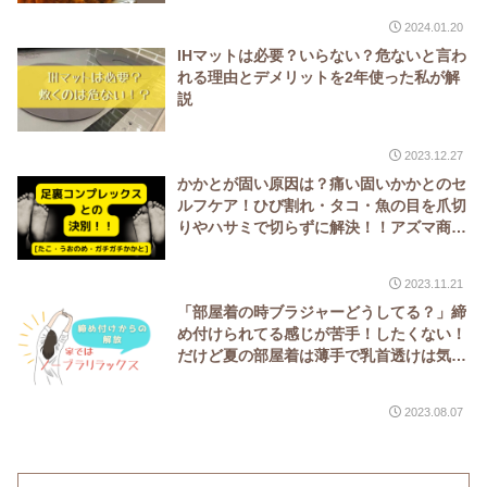
2024.01.20
IHマットは必要？いらない？危ないと言わ
れる理由とデメリットを2年使った私が解
説
2023.12.27
かかとが固い原因は？痛い固いかかとのセ
ルフケア！ひび割れ・タコ・魚の目を爪切
りやハサミで切らずに解決！！アズマ商
事 の【かかとキレイ】
2023.11.21
「部屋着の時ブラジャーどうしてる？」締
め付けられてる感じが苦手！したくない！
だけど夏の部屋着は薄手で乳首透けは気に
なる！って方におすすめの方法！ノーブラ
でもバストトップを隠してリラックスでき
2023.08.07
る『シリコン ニップレス』ブラなし最
高！！