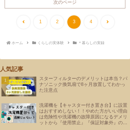
次のページ
前
次
1
2
3
4
へ
へ
ホーム
くらしの実体験
＊暮らしの実録
人気記事
スターフィルターのデメリットは本当？パ
ナソニック換気扇で8ヶ月放置してわかっ
た注意点
洗濯機を【キャスター付き置き台】に設置
はおすすめしない！！やめた方がいい理由
は危険性や洗濯機の故障原因になるデメリ
ットから『使用禁止』『保証対象外』のメ
ーカーあり！洗濯機の【床直置き】は論