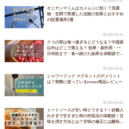
2024.07.14
オニヤンマくんはカメムシに効く？洗濯
物・玄関で実感した虫除け効果とおすすめ
の設置場所3選
2024.05.19
クコの実は食べ過ぎるとどうなる？中国産
以外はどこで買える？ 効果・副作用・一
日何粒まで・食べ続けた結果を体験談で解
説
2024.05.03
シャワーフック マグネットのデメリット
は？実際に使っているtower商品レビュー
2024.04.25
ミートソースが甘い時どうする？！砂糖入
れすぎで甘すぎた時の対処法の体験談！甘
味を消す方法とは？甘味の修正には酸味・
苦味が有効？！