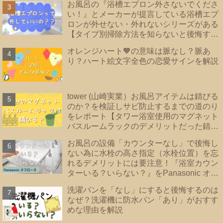
お風呂の『浴槽エプロン外さないでくださ
外！後悔しない為に知っておきたい【防水
い！』とメーカーが提言している浴槽エプ
パンのタイプ】を紹介
ロンが外せない・外れないシリーズがある
【タイプ別掃除方法を知らないと後悔する
事に？！】|浴槽エプロンあり・なし・内カ
オレンジハート🧡の意味は脈なし？脈あ
バーあり｜TOTO・リクシル・Panasonic
り？ハート絵文字全色の恋愛サインを解説
｜
tower (山崎実業）お風呂アイテムは錆びる
のか？を検証しサビ防止するまでの道のり
をレポート【タワー浴室使用のマグネット
バスルームラックのデメリットだった錆を
解決！！】
お風呂の設備「カウンターなし」で後悔し
ない為に水栓の高さ指定（水栓位置）を忘
れるデメリットには要注意！『浴室カウン
ターいる？いらない？』をPanasonic オフ
ローラで検証
洗濯パンを「なし」にすると後悔するのは
なぜ？洗濯機に防水パン「あり」がおすす
めな理由を解説