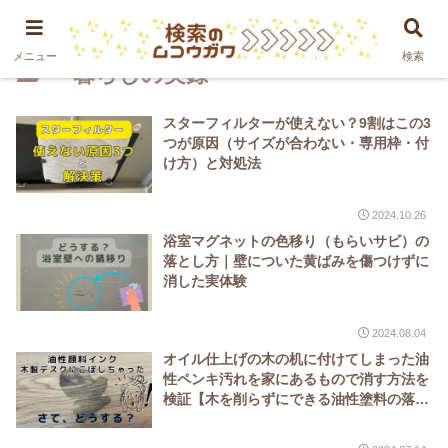
メニュー
検索
＊暮らしの実録
スターフィルターが使えない？9割はこの3
つが原因（サイズが合わない・専用枠・付
け方）と対処法
2024.10.26
浴室マグネットの色移り（もらいサビ）の
落とし方｜壁についた黄ばみを傷つけずに
消した実体験
2024.08.04
オイル仕上げの木の机に付けてしまった油
性ペンキ汚れを家にあるもので消す方法を
検証【木を削らずにできる油性塗料の落と
し方・消し方】