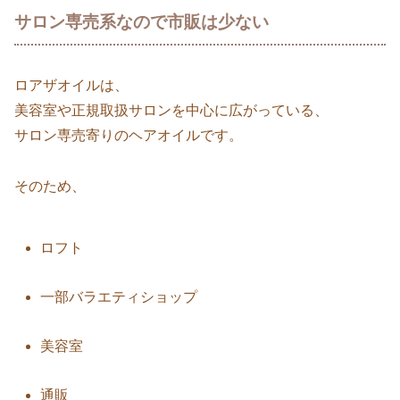
サロン専売系なので市販は少ない
ロアザオイルは、
美容室や正規取扱サロンを中心に広がっている、
サロン専売寄りのヘアオイルです。
そのため、
ロフト
一部バラエティショップ
美容室
通販