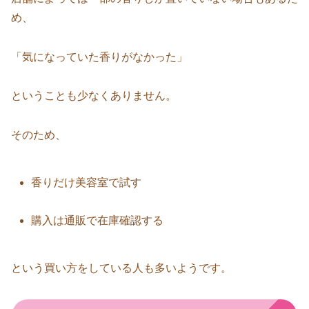
め、
「気になっていた香りがなかった」
ということも少なくありません。
そのため、
香りだけ美容室で試す
購入は通販で在庫確認する
という買い方をしている人も多いようです。