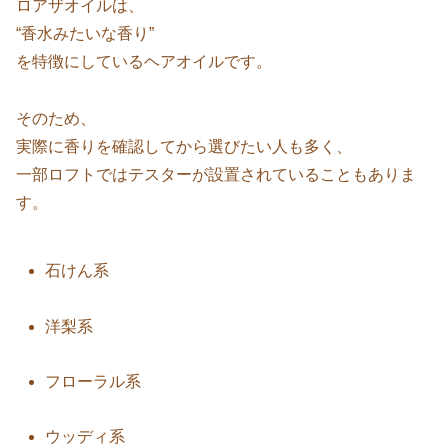
ロアザオイルは、
“香水みたいな香り”
を特徴にしているヘアオイルです。
そのため、
実際に香りを確認してから選びたい人も多く、
一部ロフトではテスターが設置されていることもありま
す。
石けん系
洋梨系
フローラル系
ウッディ系