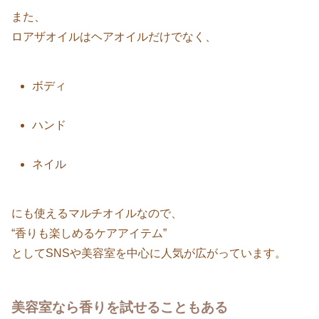
また、
ロアザオイルはヘアオイルだけでなく、
ボディ
ハンド
ネイル
にも使えるマルチオイルなので、
“香りも楽しめるケアアイテム”
としてSNSや美容室を中心に人気が広がっています。
美容室なら香りを試せることもある