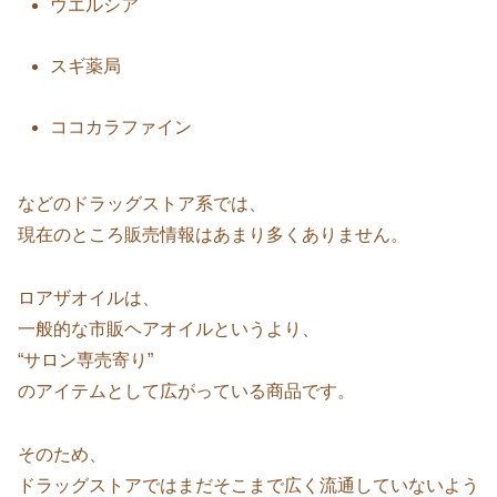
ウエルシア
スギ薬局
ココカラファイン
などのドラッグストア系では、
現在のところ販売情報はあまり多くありません。
ロアザオイルは、
一般的な市販ヘアオイルというより、
“サロン専売寄り”
のアイテムとして広がっている商品です。
そのため、
ドラッグストアではまだそこまで広く流通していないよう