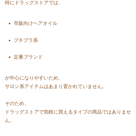
特にドラッグストアでは、
市販向けヘアオイル
プチプラ系
定番ブランド
が中心になりやすいため、
サロン系アイテムはあまり置かれていません。
そのため、
ドラッグストアで気軽に買えるタイプの商品ではありませ
ん。