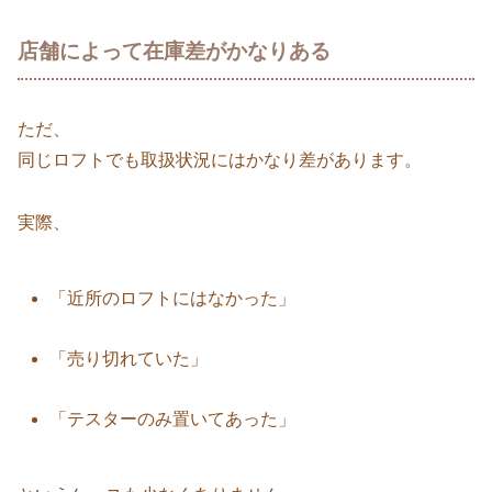
店舗によって在庫差がかなりある
ただ、
同じロフトでも取扱状況にはかなり差があります。
実際、
「近所のロフトにはなかった」
「売り切れていた」
「テスターのみ置いてあった」