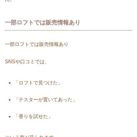
一部ロフトでは販売情報あり
一部ロフトでは販売情報あり
SNSや口コミでは、
「ロフトで見つけた」
「テスターが置いてあった」
「香りを試せた」