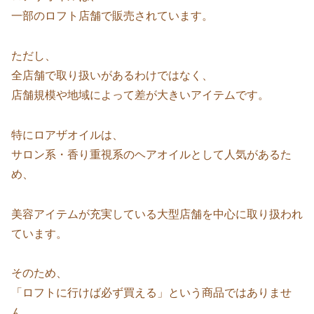
一部のロフト店舗で販売されています。
ただし、
全店舗で取り扱いがあるわけではなく、
店舗規模や地域によって差が大きいアイテムです。
特にロアザオイルは、
サロン系・香り重視系のヘアオイルとして人気があるた
め、
美容アイテムが充実している大型店舗を中心に取り扱われ
ています。
そのため、
「ロフトに行けば必ず買える」という商品ではありませ
ん。