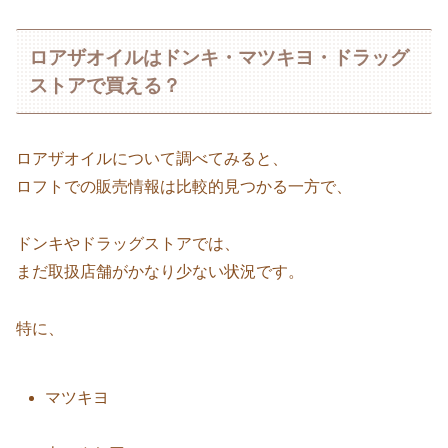
ロアザオイルはドンキ・マツキヨ・ドラッグ
ストアで買える？
ロアザオイルについて調べてみると、
ロフトでの販売情報は比較的見つかる一方で、
ドンキやドラッグストアでは、
まだ取扱店舗がかなり少ない状況です。
特に、
マツキヨ