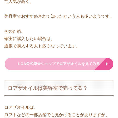
で人気が高く、
美容室でおすすめされて知ったという人も多いようです。
そのため、
確実に購入したい場合は、
通販で購入する人も多くなっています。
LOA公式楽天ショップでロアザオイルを見てみる
ロアザオイルは美容室で売ってる？
ロアザオイルは、
ロフトなどの一部店舗でも見かけることがありますが、