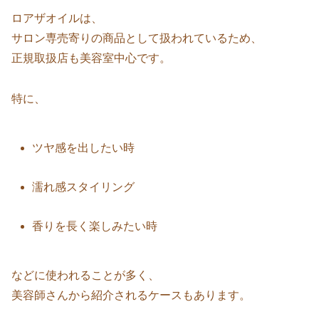
ロアザオイルは、
サロン専売寄りの商品として扱われているため、
正規取扱店も美容室中心です。
特に、
ツヤ感を出したい時
濡れ感スタイリング
香りを長く楽しみたい時
などに使われることが多く、
美容師さんから紹介されるケースもあります。