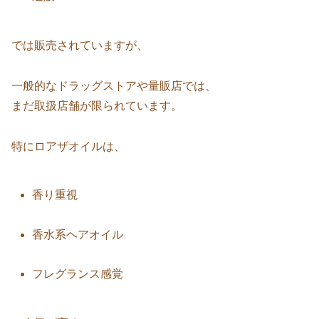
では販売されていますが、
一般的なドラッグストアや量販店では、
まだ取扱店舗が限られています。
特にロアザオイルは、
香り重視
香水系ヘアオイル
フレグランス感覚