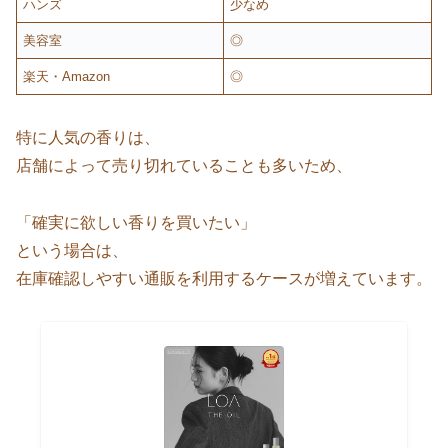
ハンズ
少なめ
美容室
◎
楽天・Amazon
◎
特に人気の香りは、
店舗によって売り切れていることも多いため、
「確実に欲しい香りを買いたい」
という場合は、
在庫確認しやすい通販を利用するケースが増えています。