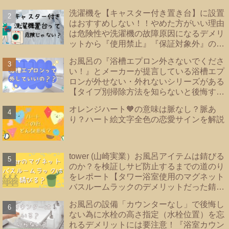
洗濯機を【キャスター付き置き台】に設置
はおすすめしない！！やめた方がいい理由
は危険性や洗濯機の故障原因になるデメリ
ットから『使用禁止』『保証対象外』のメ
ーカーあり！洗濯機の【床直置き】は論
お風呂の『浴槽エプロン外さないでくださ
外！後悔しない為に知っておきたい【防水
い！』とメーカーが提言している浴槽エプ
パンのタイプ】を紹介
ロンが外せない・外れないシリーズがある
【タイプ別掃除方法を知らないと後悔する
事に？！】|浴槽エプロンあり・なし・内カ
オレンジハート🧡の意味は脈なし？脈あ
バーあり｜TOTO・リクシル・Panasonic
り？ハート絵文字全色の恋愛サインを解説
｜
tower (山崎実業）お風呂アイテムは錆びる
のか？を検証しサビ防止するまでの道のり
をレポート【タワー浴室使用のマグネット
バスルームラックのデメリットだった錆を
解決！！】
お風呂の設備「カウンターなし」で後悔し
ない為に水栓の高さ指定（水栓位置）を忘
れるデメリットには要注意！『浴室カウン