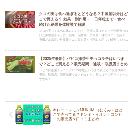
クコの実は食べ過ぎるとどうなる？中国産以外はど
こで買える？ 効果・副作用・一日何粒まで・食べ
続けた結果を体験談で解説
クコの実って本当に体にいいの？中国産以外はある？半年間食べ続
けた体験談をもとに、効果・副作用・摂取量・味のリアルを紹介。
有機JAS認証の無農薬クコの実を選んだ理由も詳しく解説していま
す。
【2025年最新】パピコ抹茶生チョコラテはいつま
で？どこで買える？販売期間・通販・取扱店まとめ
パピコ抹茶生チョコラテ2025年版はいつまで買える？販売期間の
予測、取扱店、通販情報をまとめました。見つけたら即ゲットがお
すすめ！
キレートレモンMUKUMI（むくみ）はど
こで売ってる？ドンキ・イオン・コンビ
ニの販売店＆口コミまとめ