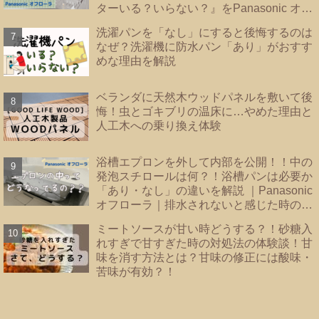
ターいる？いらない？』をPanasonic オフ
ローラで検証
洗濯パンを「なし」にすると後悔するのは
なぜ？洗濯機に防水パン「あり」がおすす
めな理由を解説
ベランダに天然木ウッドパネルを敷いて後
悔！虫とゴキブリの温床に…やめた理由と
人工木への乗り換え体験
浴槽エプロンを外して内部を公開！！中の
発泡スチロールは何？！浴槽パンは必要か
「あり・なし」の違いを解説 ｜Panasonic
オフローラ｜排水されないと感じた時のバ
スタブ下・フロート弁の掃除｜
ミートソースが甘い時どうする？！砂糖入
れすぎで甘すぎた時の対処法の体験談！甘
味を消す方法とは？甘味の修正には酸味・
苦味が有効？！