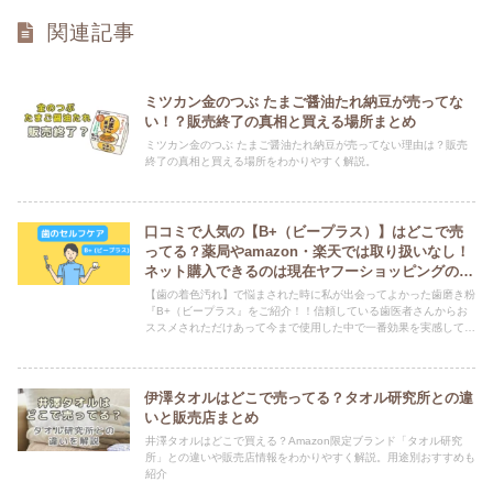
関連記事
ミツカン金のつぶ たまご醤油たれ納豆が売ってな
い！？販売終了の真相と買える場所まとめ
ミツカン金のつぶ たまご醤油たれ納豆が売ってない理由は？販売
終了の真相と買える場所をわかりやすく解説。
口コミで人気の【B+（ビープラス）】はどこで売
ってる？薬局やamazon・楽天では取り扱いなし！
ネット購入できるのは現在ヤフーショッピングの
み！！実際の使用感・効果もレビュー
【歯の着色汚れ】で悩まされた時に私が出会ってよかった歯磨き粉
『B+（ビープラス』をご紹介！！信頼している歯医者さんからお
ススメされただけあって今まで使用した中で一番効果を実感して使
い続けている歯磨き粉です。
伊澤タオルはどこで売ってる？タオル研究所との違
いと販売店まとめ
井澤タオルはどこで買える？Amazon限定ブランド「タオル研究
所」との違いや販売店情報をわかりやすく解説。用途別おすすめも
紹介