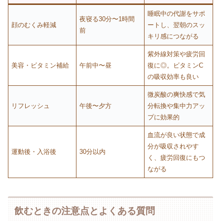
睡眠中の代謝をサポ
夜寝る30分〜1時間
顔のむくみ軽減
ートし、翌朝のスッ
前
キリ感につながる
紫外線対策や疲労回
美容・ビタミン補給
午前中〜昼
復に◎。ビタミンC
の吸収効率も良い
微炭酸の爽快感で気
リフレッシュ
午後〜夕方
分転換や集中力アッ
プに効果的
血流が良い状態で成
分が吸収されやす
運動後・入浴後
30分以内
く、疲労回復にもつ
ながる
飲むときの注意点とよくある質問